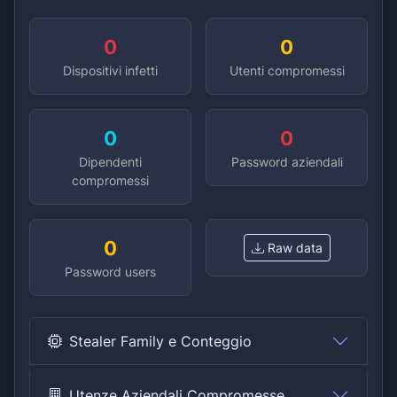
0
0
Dispositivi infetti
Utenti compromessi
0
0
Dipendenti
Password aziendali
compromessi
0
Raw data
Password users
Stealer Family e Conteggio
Utenze Aziendali Compromesse