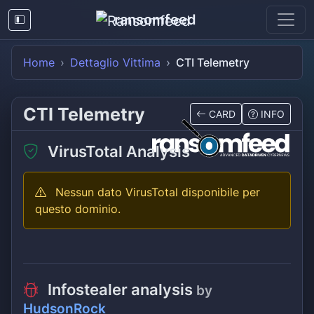
ransomfeed
Home
Dettaglio Vittima
CTI Telemetry
CTI Telemetry
CARD
INFO
VirusTotal Analysis
Nessun dato VirusTotal disponibile per
questo dominio.
Infostealer analysis
by
HudsonRock