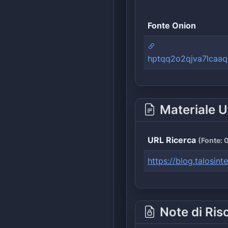
Fonte Onion
hptqq2o2qjva7lcaaq
Materiale U
URL Ricerca
(
Fonte:
0
https://blog.talosi
Note di Ris