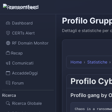
ransomfeed
Profilo Grup
Dashboard
Dettagli e statistiche per
c
CERTs Alert
RF Domain Monitor
Recap
Home
Statistiche
Comunicati
AccaddeOggi
Profilo Cy
Forum
Profilo gang by 
Ricerca
Ricerca Globale
Chaos is a ransomw