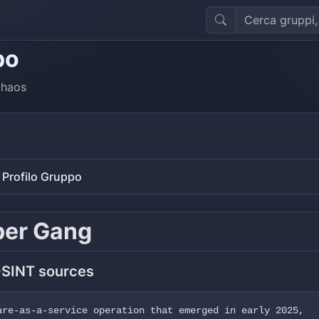
po
haos
Profilo Gruppo
ber Gang
OSINT sources
are-as-a-service operation that emerged in early 2025,