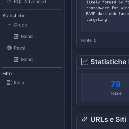
RQL Advanced
likely formed by f
ransomware for Win
RAMP dark web foru
Statistiche
targeting.
Gruppi
Mensili
Fonte:
0
Paesi
Mensili
Statistiche
Filtri
79
Italia
Totale
URLs e Siti