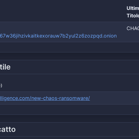
Ulti
Titol
CHA
67w36jihzivkaitkexorauw7b2yul2z6zozpqd.onion
tile
)
ntelligence.com/new-chaos-ransomware/
catto