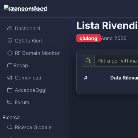
ransomfeed
Lista Rivend
Dashboard
qiulong
Anno
2026
CERTs Alert
RF Domain Monitor
Recap
Comunicati
#
Data Rilev
AccaddeOggi
Forum
Ricerca
Ricerca Globale