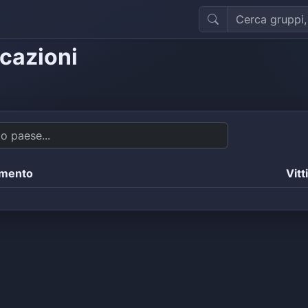
icazioni
amento
Vitt