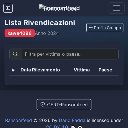
ransomfeed
Lista Rivendicazioni
Profilo Gruppo
kawa4096
Anno
2024
#
Data Rilevamento
Vittima
Paese
CERT-Ransomfeed
Ransomfeed
© 2026 by
Dario Fadda
is licensed under
CC BY 4.0