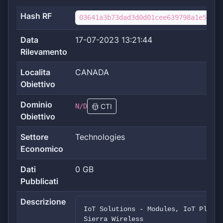
Hash RF
03641a3b73dad3d0d01cee639798a1e5525f
Data
17-07-2023 13:21:44
Rilevamento
Localita
CANADA
Obiettivo
Dominio
N/D
CTI
Obiettivo
Settore
Technologies
Economico
Dati
0 GB
Pubblicati
Descrizione
IoT Solutions - Modules, IoT Platfo
Sierra Wireless