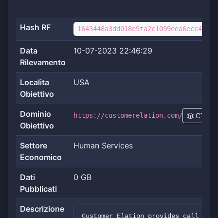
Hash RF
1643448a3dd018e9fa2c1099eea6ecc44a33
Data
10-07-2023 22:46:29
Rilevamento
Localita
USA
Obiettivo
Dominio
https://customerelation.com/
CTI
Obiettivo
Settore
Human Services
Economico
Dati
0 GB
Pubblicati
Descrizione
Customer Elation provides call cent