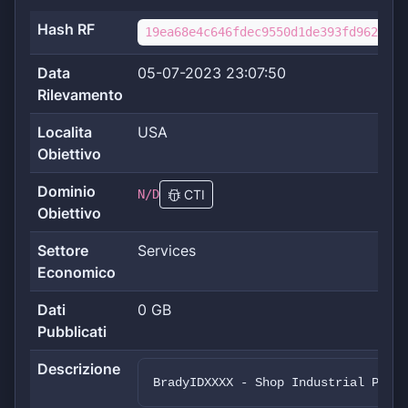
Hash RF
19ea68e4c646fdec9550d1de393fd9629d59
Data
05-07-2023 23:07:50
Rilevamento
Localita
USA
Obiettivo
Dominio
N/D
CTI
Obiettivo
Settore
Services
Economico
Dati
0 GB
Pubblicati
Descrizione
BradyIDXXXX - Shop Industrial Print