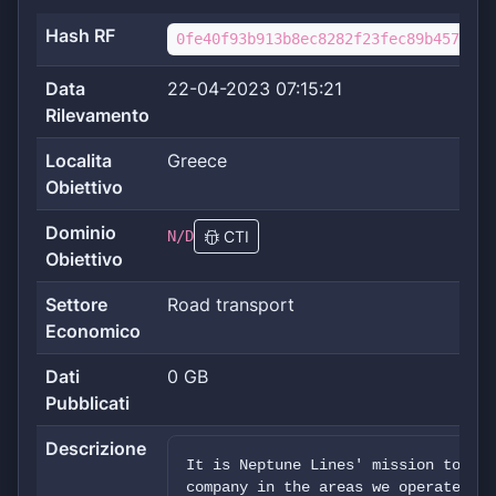
Hash RF
0fe40f93b913b8ec8282f23fec89b4577a22
Data
22-04-2023 07:15:21
Rilevamento
Localita
Greece
Obiettivo
Dominio
N/D
CTI
Obiettivo
Settore
Road transport
Economico
Dati
0 GB
Pubblicati
Descrizione
It is Neptune Lines' mission to be 
company in the areas we operate, al