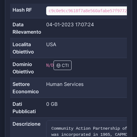
Hash RF
c9c0e9cc9618f7a8e560afabe57f977287d3
Data
04-01-2023 17:07:24
Rilevamento
Localita
USA
Obiettivo
Dominio
N/D
CTI
Obiettivo
Settore
Human Services
Economico
Dati
0 GB
Pubblicati
Descrizione
Community Action Partnership of Mad
was incorporated in 1965, CAPMC has