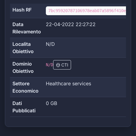
Hash RF
7bc95920787106978eab07a5896f410ed4b4
Data
22-04-2022 22:27:22
Rilevamento
Localita
N/D
Obiettivo
Dominio
N/D
CTI
Obiettivo
Settore
Healthcare services
Economico
Dati
0 GB
Pubblicati