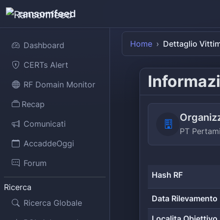
ransomfeed
Home
Dettaglio Vitti
Dashboard
CERTs Alert
Informazi
RF Domain Monitor
Recap
Organiz
Comunicati
PT Pertam
AccaddeOggi
Forum
Hash RF
Ricerca
Data Rilevamento
Ricerca Globale
Localita Obiettivo