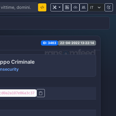
ID: 3463
22-04-2022 13:22:14
ppo Criminale
insecurity
cd0a2a107e86a3c37