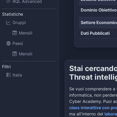
RQL Advanced
Dominio Obiettivo
Statistiche
Gruppi
Settore Economic
Mensili
Dati Pubblicati
Paesi
Mensili
Filtri
Stai cercand
Italia
Threat intell
Se vuoi comprendere a 
informatica, non perdere
Cyber Academy. Puoi a
class interattive con pr
ma all'interno del
labora