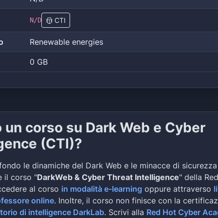
N/D
CTI
o
Renewable energies
0 GB
o un corso su Dark Web e Cyber
igence (CTI)?
fondo le dinamiche del Dark Web e le minacce di sicurezza
 il corso "
DarkWeb & Cyber Threat Intelligence
" della Re
ccedere al corso
in modalità e-learning
oppure attraverso
l
ofessore online
. Inoltre, il corso non finisce con la certifica
torio di intelligence DarkLab
. Scrivi alla
Red Hot Cyber Ac