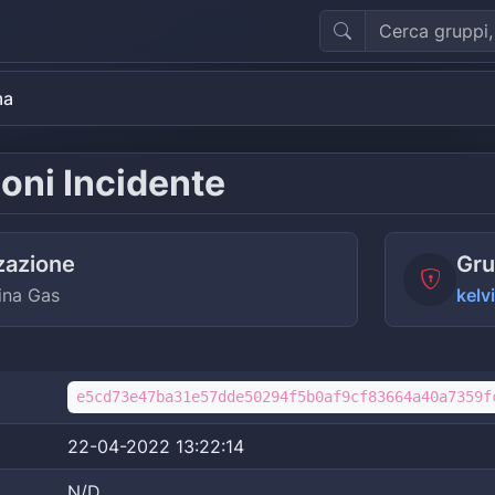
ma
oni Incidente
zazione
Gru
ina Gas
kelv
e5cd73e47ba31e57dde50294f5b0af9cf83664a40a7359f
22-04-2022 13:22:14
N/D