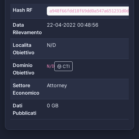
Hash RF
a948f66fdd18f69dd0a547a651231d0d7e5b
Data
22-04-2022 00:48:56
Rilevamento
Localita
N/D
Obiettivo
Dominio
N/D
CTI
Obiettivo
Settore
Attorney
Economico
Dati
0 GB
Pubblicati