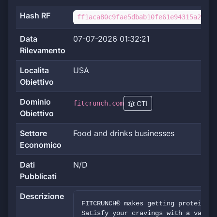
Hash RF
ff1aca80c9fae5dbab10fe61e94315a270d3
Data
07-07-2026 01:32:21
Rilevamento
Localita
USA
Obiettivo
Dominio
fitcrunch.com
CTI
Obiettivo
Settore
Food and drinks businesses
Economico
Dati
N/D
Pubblicati
Descrizione
FITCRUNCH® makes getting protein mo
Satisfy your cravings with a variet