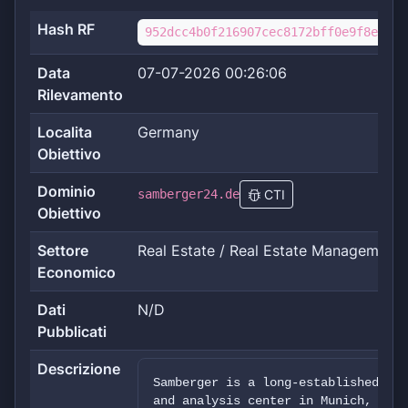
Hash RF
952dcc4b0f216907cec8172bff0e9f8e70c3
Data
07-07-2026 00:26:06
Rilevamento
Localita
Germany
Obiettivo
Dominio
samberger24.de
CTI
Obiettivo
Settore
Real Estate / Real Estate Management
Economico
Dati
N/D
Pubblicati
Descrizione
Samberger is a long-established med
and analysis center in Munich, offe