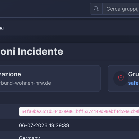
ma
oni Incidente
zazione
Gru
rbund-wohnen-nrw.de
safe
64fa0be23c1d544029e861bff537c449d98ebf4d5966cb9
06-07-2026 19:39:39
Germany