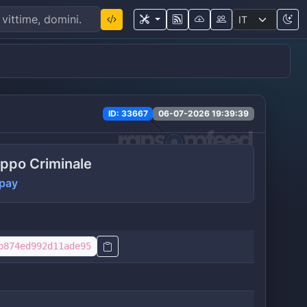
ID: 33667
06-07-2026 19:39:39
ppo Criminale
pay
b874ed992d11ade95