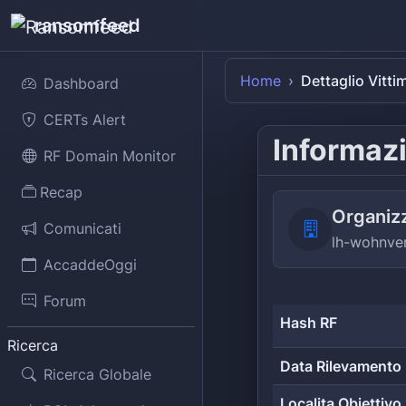
ransomfeed
Home
Dettaglio Vitti
Dashboard
CERTs Alert
Informazi
RF Domain Monitor
Recap
Organiz
Comunicati
lh-wohnve
AccaddeOggi
Forum
Hash RF
Ricerca
Data Rilevamento
Ricerca Globale
Localita Obiettivo