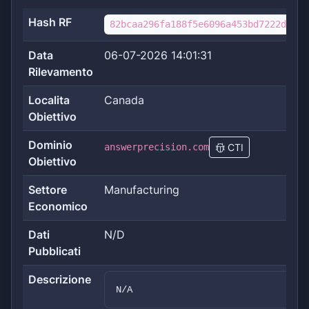
Hash RF
82bcaa296fa188f5e6096a453bd7222db388
Data
06-07-2026 14:01:31
Rilevamento
Localita
Canada
Obiettivo
Dominio
answerprecision.com
CTI
Obiettivo
Settore
Manufacturing
Economico
Dati
N/D
Pubblicati
Descrizione
N/A