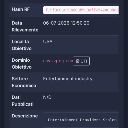
Hash RF
f19f060ac36b068b5e9aff65424608a8c78b
Data
06-07-2026 12:50:20
Rilevamento
Localita
USA
Obiettivo
Dominio
upstaging.com
CTI
Obiettivo
Settore
Entertainment industry
Economico
Dati
N/D
Pubblicati
Descrizione
Entertainment Providers Stolen data