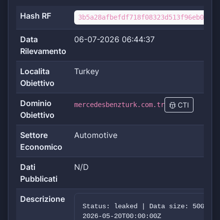
Hash RF
3b5a28afbefdf718f08323d513f96eb0a7ef
Data
06-07-2026 06:44:37
Rilevamento
Localita
Turkey
Obiettivo
Dominio
mercedesbenzturk.com.tr
CTI
Obiettivo
Settore
Automotive
Economico
Dati
N/D
Pubblicati
Descrizione
Status: leaked | Data size: 50GB | 
2026-05-20T00:00:00Z