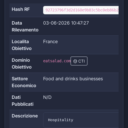
Hash RF
92723796f3d2d160e9b83c5bc0eb86b20c19
Data
03-06-2026 10:47:27
Rilevamento
Localita
France
Obiettivo
Dominio
eatsalad.com
CTI
Obiettivo
Settore
Food and drinks businesses
Economico
Dati
N/D
Pubblicati
Descrizione
Hospitality