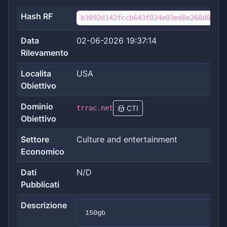
Hash RF
b3892d142fccb643f024e03ed8e260d0901a
Data
02-06-2026 19:37:14
Rilevamento
Localita
USA
Obiettivo
Dominio
trrac.net
CTI
Obiettivo
Settore
Culture and entertainment
Economico
Dati
N/D
Pubblicati
Descrizione
150gb