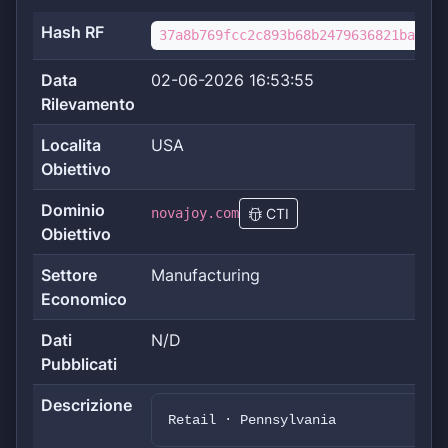
Hash RF
37a8b769fcc2c893b68b2479636821bab8d4
Data
02-06-2026 16:53:55
Rilevamento
Localita
USA
Obiettivo
Dominio
novajoy.com
CTI
Obiettivo
Settore
Manufacturing
Economico
Dati
N/D
Pubblicati
Descrizione
Retail · Pennsylvania