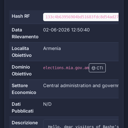
Hash RF
133c4b63956904bd51683fdc8d54ad272c22
Data
02-06-2026 12:50:40
Rilevamento
Localita
Armenia
Obiettivo
Dominio
elections.mia.gov.am
CTI
Obiettivo
Settore
Central administration and government
Economico
Dati
N/D
Pubblicati
Descrizione
Hello, dear visitors of Bashe's blo