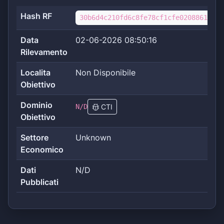
Hash RF
30b6d4c210fd6c8fe78cf1cfe02088612add
Data
02-06-2026 08:50:16
Rilevamento
Localita
Non Disponibile
Obiettivo
Dominio
N/D
CTI
Obiettivo
Settore
Unknown
Economico
Dati
N/D
Pubblicati