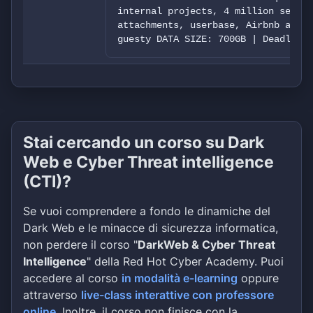
internal projects, 4 million sent/r
attachments, userbase, Airbnb and b
guesty DATA SIZE: 700GB | Deadline:
Stai cercando un corso su Dark
Web e Cyber Threat intelligence
(CTI)?
Se vuoi comprendere a fondo le dinamiche del
Dark Web e le minacce di sicurezza informatica,
non perdere il corso "
DarkWeb & Cyber Threat
Intelligence
" della Red Hot Cyber Academy. Puoi
accedere al corso
in modalità e-learning
oppure
attraverso
live-class interattive con professore
online
. Inoltre, il corso non finisce con la