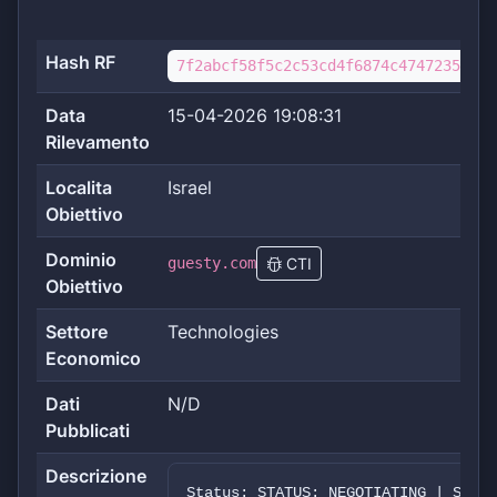
Hash RF
7f2abcf58f5c2c53cd4f6874c4747235d941
Data
15-04-2026 19:08:31
Rilevamento
Localita
Israel
Obiettivo
Dominio
guesty.com
CTI
Obiettivo
Settore
Technologies
Economico
Dati
N/D
Pubblicati
Descrizione
Status: STATUS: NEGOTIATING | Secto