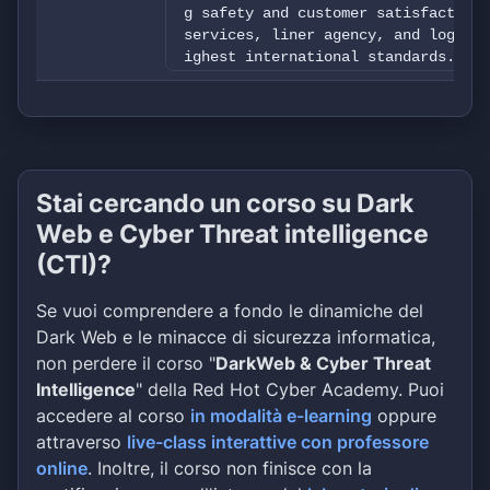
g safety and customer satisfaction.
services, liner agency, and logisti
ighest international standards.
We will upload 10gb of corporate da
oyees, financials, contracts and ag
lot of other internal files.
Stai cercando un corso su Dark
Web e Cyber Threat intelligence
(CTI)?
Se vuoi comprendere a fondo le dinamiche del
Dark Web e le minacce di sicurezza informatica,
non perdere il corso "
DarkWeb & Cyber Threat
Intelligence
" della Red Hot Cyber Academy. Puoi
accedere al corso
in modalità e-learning
oppure
attraverso
live-class interattive con professore
online
. Inoltre, il corso non finisce con la