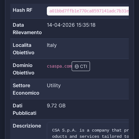
Hash RF
a01bbd7ffb1e770ca8597141adc7b31ee42a
Data
14-04-2026 15:35:18
Rilevamento
Localita
Italy
Obiettivo
Dominio
csaspa.com
CTI
Obiettivo
Settore
Utility
Economico
Dati
9.72 GB
Pubblicati
Descrizione
CSA S.p.A. is a company that provid
oducts and services tailored to the