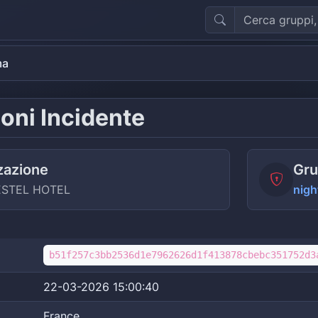
ma
oni Incidente
zazione
Gru
ESTEL HOTEL
nigh
b51f257c3bb2536d1e7962626d1f413878cbebc351752d3
22-03-2026 15:00:40
France