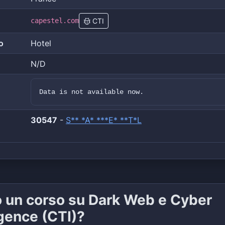
capestel.com
CTI
o
Hotel
N/D
Data is not available now.
30547
-
S** *A* ***E* **T*L
o un corso su Dark Web e Cyber
igence (CTI)?