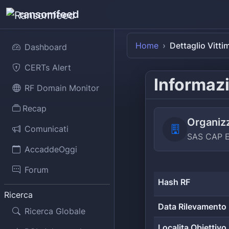
ransomfeed
Home
Dettaglio Vitti
Dashboard
CERTs Alert
Informazi
RF Domain Monitor
Recap
Organiz
Comunicati
SAS CAP 
AccaddeOggi
Forum
Hash RF
Ricerca
Data Rilevamento
Ricerca Globale
Localita Obiettivo