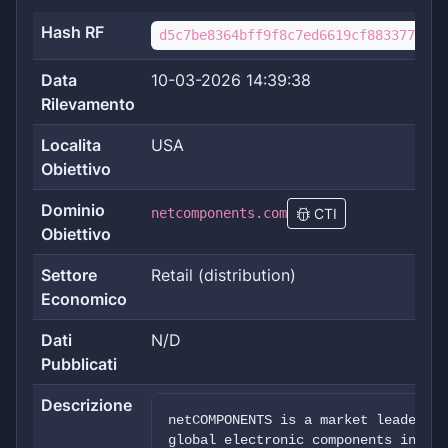
Hash RF
d5c7be8364bff9f8c7ed6619cf8833778d14
Data
10-03-2026 14:39:38
Rilevamento
Localita
USA
Obiettivo
Dominio
netcomponents.com
CTI
Obiettivo
Settore
Retail (distribution)
Economico
Dati
N/D
Pubblicati
Descrizione
netCOMPONENTS is a market leader in
global electronic components indust