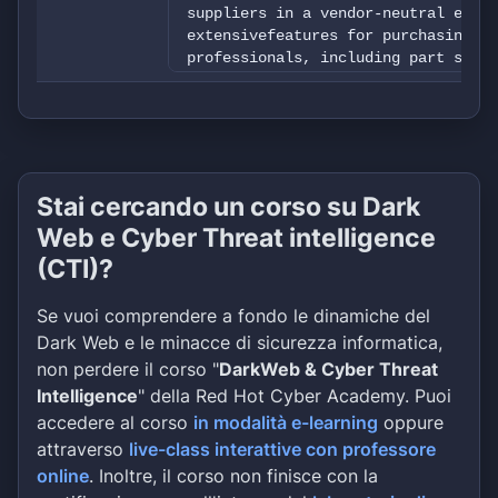
suppliers in a vendor-neutral envir
extensivefeatures for purchasing ag
professionals, including part searc
and multilingualmessaging systems.W
soon. Detailed employee files (pass
files), clients' files, financials,
Stai cercando un corso su Dark
Web e Cyber Threat intelligence
(CTI)?
Se vuoi comprendere a fondo le dinamiche del
Dark Web e le minacce di sicurezza informatica,
non perdere il corso "
DarkWeb & Cyber Threat
Intelligence
" della Red Hot Cyber Academy. Puoi
accedere al corso
in modalità e-learning
oppure
attraverso
live-class interattive con professore
online
. Inoltre, il corso non finisce con la