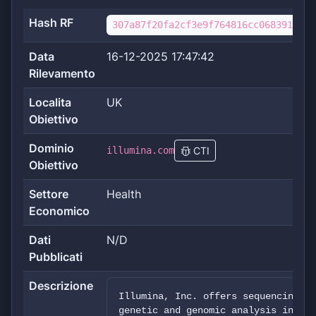
Hash RF
307a87f20fa2cf3e9f764816cc0683919771
Data
16-12-2025 17:47:42
Rilevamento
Localita
UK
Obiettivo
Dominio
illumina.com
CTI
Obiettivo
Settore
Health
Economico
Dati
N/D
Pubblicati
Descrizione
Illumina, Inc. offers sequencing- a
genetic and genomic analysis in the