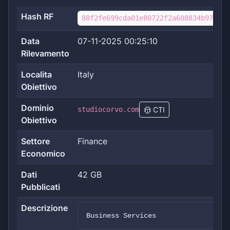
Hash RF
88f2fe699cda01e80722f2a608834b9775f2
Data
07-11-2025 00:25:10
Rilevamento
Localita
Italy
Obiettivo
Dominio
studiocorvo.com
CTI
Obiettivo
Settore
Finance
Economico
Dati
42 GB
Pubblicati
Descrizione
Business Services