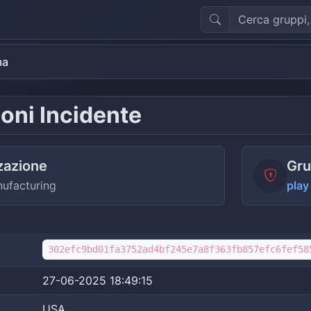
ma
oni Incidente
zazione
Gru
ufacturing
play
302efc9bd01fa3752ad4bf245e7a8f363fb857efc6fef58
27-06-2025 18:49:15
USA