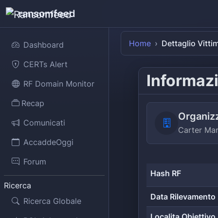
ransomfeed
Home
Dettaglio Vitti
Dashboard
CERTs Alert
Informazi
RF Domain Monitor
Recap
Organiz
Comunicati
Carter Man
AccaddeOggi
Forum
Hash RF
Ricerca
Data Rilevamento
Ricerca Globale
Localita Obiettivo