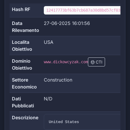
Hash RF
12417773bf63b7cb687a30d8bd57cf037655
Data
27-06-2025 16:01:56
Rilevamento
Localita
USA
Obiettivo
Dominio
www.dickowcyzak.com
CTI
Obiettivo
Settore
Construction
Economico
Dati
N/D
Pubblicati
Descrizione
United States