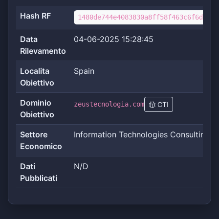
Hash RF
1480de744e4083830a8ff58f463c6f6df2c1
Data
04-06-2025 15:28:45
Rilevamento
Localita
Spain
Obiettivo
Dominio
zeustecnologia.com
CTI
Obiettivo
Settore
Information Technologies Consulting
Economico
Dati
N/D
Pubblicati