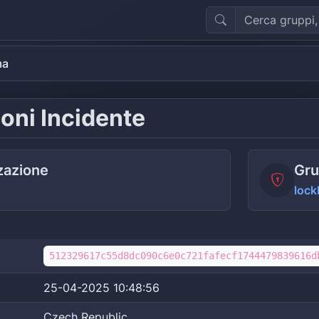
ma
oni Incidente
zazione
Gru
lock
512329617c55d8dc090c6e0c721fafecf1744479839616d
25-04-2025 10:48:56
Czech Republic