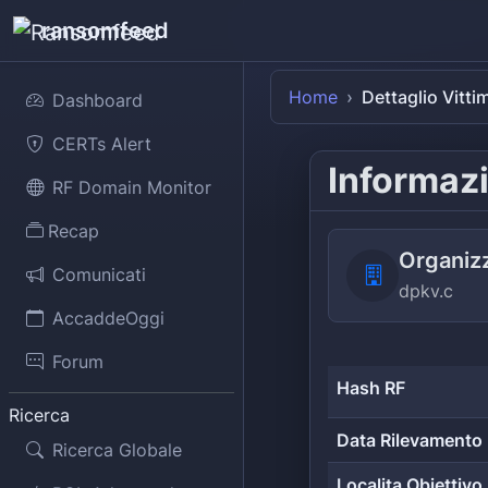
ransomfeed
Home
Dettaglio Vitti
Dashboard
CERTs Alert
Informazi
RF Domain Monitor
Recap
Organiz
Comunicati
dpkv.c
AccaddeOggi
Forum
Hash RF
Ricerca
Data Rilevamento
Ricerca Globale
Localita Obiettivo