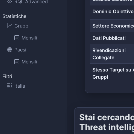
RQL Advanced
Dominio Obiettivo
Statistiche
Gruppi
Settore Economic
Mensili
Dati Pubblicati
Paesi
Rivendicazioni
Collegate
Mensili
Stesso Target su A
Filtri
Gruppi
Italia
Stai cercand
Threat intell