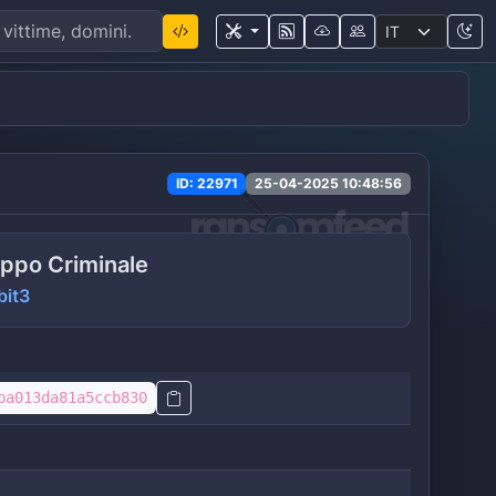
ID: 22971
25-04-2025 10:48:56
ppo Criminale
bit3
ba013da81a5ccb830