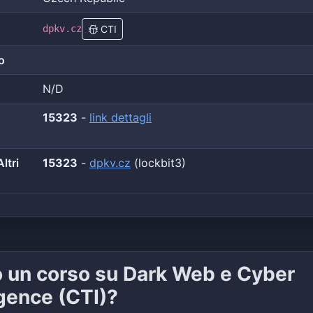
dpkv.cz
CTI
o
N/D
15323
-
link dettagli
ltri
15323
-
dpkv.cz
(lockbit3)
o un corso su Dark Web e Cyber
igence (CTI)?