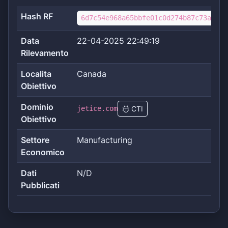
Hash RF
6d7c54e968a65bbfe01c0d274b87c73a3c27
Data
22-04-2025 22:49:19
Rilevamento
Localita
Canada
Obiettivo
Dominio
jetice.com
CTI
Obiettivo
Settore
Manufacturing
Economico
Dati
N/D
Pubblicati