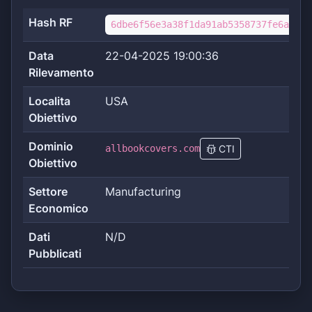
Hash RF
6dbe6f56e3a38f1da91ab5358737fe6a2d66
Data
22-04-2025 19:00:36
Rilevamento
Localita
USA
Obiettivo
Dominio
allbookcovers.com
CTI
Obiettivo
Settore
Manufacturing
Economico
Dati
N/D
Pubblicati