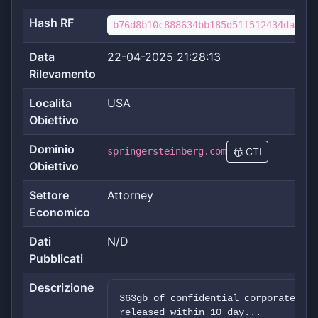
Hash RF
b76d8b10c888634bb185d51f512434da7be2
Data
22-04-2025 21:28:13
Rilevamento
Localita
USA
Obiettivo
Dominio
springersteinberg.com
CTI
Obiettivo
Settore
Attorney
Economico
Dati
N/D
Pubblicati
Descrizione
363gb of confidential corporate and
released within 10 day...