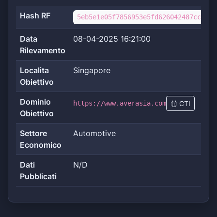
Hash RF
5eb5e1e05f7856953e5fd626042487cc2fc4
Data
08-04-2025 16:21:00
Rilevamento
Localita
Singapore
Obiettivo
Dominio
https://www.averasia.com
CTI
Obiettivo
Settore
Automotive
Economico
Dati
N/D
Pubblicati