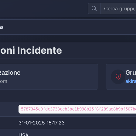
ma
oni Incidente
zazione
Gru
com
akir
5787345c0fdc3733ccb3bc1b998b25f6f289ae8b9bf507b
31-01-2025 15:17:23
USA