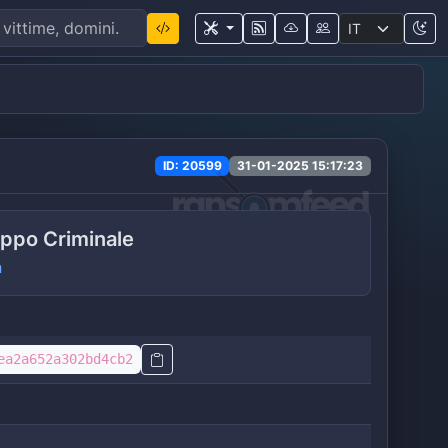
ID: 20599
31-01-2025 15:17:23
ppo Criminale
a
ea2a652a302bd4cb2