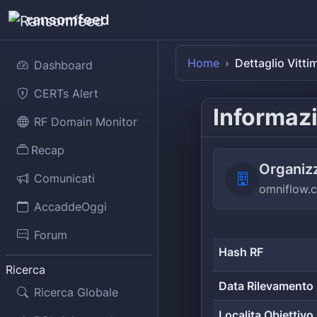
ransomfeed
Home
Dettaglio Vitti
Dashboard
CERTs Alert
Informazi
RF Domain Monitor
Recap
Organiz
Comunicati
omniflow.
AccaddeOggi
Forum
Hash RF
Ricerca
Data Rilevamento
Ricerca Globale
Localita Obiettivo