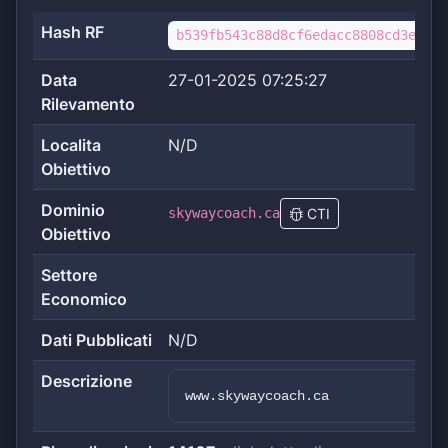
Hash RF
b539fb543c88d8cf6edacc8808cd3e2538
Data
27-01-2025 07:25:27
Rilevamento
Localita
N/D
Obiettivo
Dominio
skywaycoach.ca
CTI
Obiettivo
Settore
Economico
Dati Pubblicati
N/D
Descrizione
www.skywaycoach.ca