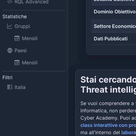
RQL Advanced
Dominio Obiettivo
Statistiche
Gruppi
Settore Economic
Mensili
Dati Pubblicati
Paesi
Mensili
Filtri
Stai cercand
Italia
Threat intell
Se vuoi comprendere a 
informatica, non perdere
Cyber Academy. Puoi a
class interattive con pr
ma all'interno del
labora