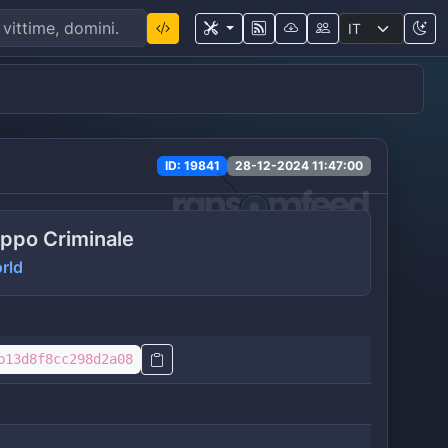
ID: 19841
28-12-2024 11:47:00
ppo Criminale
rld
b13d8f8cc298d2a08