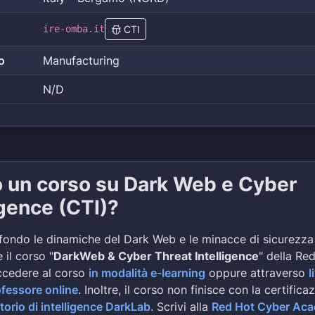
ire-omba.it
CTI
o
Manufacturing
N/D
o un corso su Dark Web e Cyber
igence (CTI)?
fondo le dinamiche del Dark Web e le minacce di sicurezza
 il corso "
DarkWeb & Cyber Threat Intelligence
" della Re
ccedere al corso
in modalità e-learning
oppure attraverso
l
ofessore online
. Inoltre, il corso non finisce con la certifica
torio di intelligence DarkLab
. Scrivi alla
Red Hot Cyber Ac