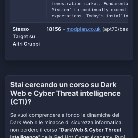
fenestration market. Fundamental to
Mission’ to continually exceed cust
expectations. Today’s installing sp
choice, the finest quality and the 
Stesso
18156
service. With Modplan, you can spec
-
modplan.co.uk
(apt73/bashe)
products with complete confidence, 
Target su
one of quality whilst delivering th
Altri Gruppi
at all times.SITE: www.modplanXXXX.
Imperial Building, Bridge St, Aberc
KingdomALL DATA SIZE: ≈420gb+ 1. Fi
4. Home, Users personal data & etc…
Stai cercando un corso su Dark
Web e Cyber Threat intelligence
(CTI)?
Se vuoi comprendere a fondo le dinamiche del
Dark Web e le minacce di sicurezza informatica,
non perdere il corso "
DarkWeb & Cyber Threat
Intelligence
" della Red Hot Cyber Academy. Puoi