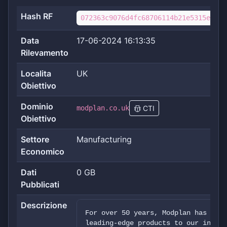
Hash RF
072363c9076d4fc68706114b21e5315ed2fa
Data
17-06-2024 16:13:35
Rilevamento
Localita
UK
Obiettivo
Dominio
modplan.co.uk
CTI
Obiettivo
Settore
Manufacturing
Economico
Dati
0 GB
Pubblicati
Descrizione
For over 50 years, Modplan has been
leading-edge products to our instal