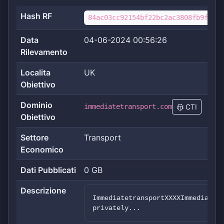
Hash RF
84ac03cc92154bf22bc2ac3808fb9fb2b0
Data
04-06-2024 00:56:26
Rilevamento
Localita
UK
Obiettivo
Dominio
immediatetransport.com
CTI
Obiettivo
Settore
Transport
Economico
Dati Pubblicati
0 GB
Descrizione
ImmediatetransportXXXXImmediate 
privately...