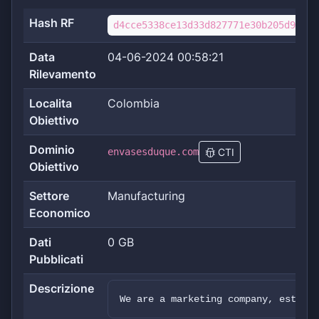
Hash RF
d4cce5338ce13d33d827771e30b205d94b26
Data
04-06-2024 00:58:21
Rilevamento
Localita
Colombia
Obiettivo
Dominio
envasesduque.com
CTI
Obiettivo
Settore
Manufacturing
Economico
Dati
0 GB
Pubblicati
Descrizione
We are a marketing company, establi