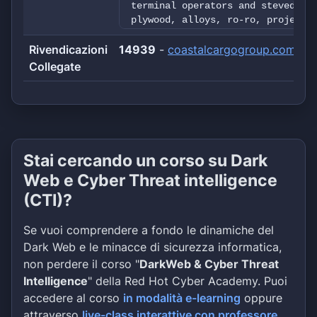
terminal operators and stevedore
plywood, alloys, ro-ro, project 
extend to warehouse operations a
Rivendicazioni
14939
cargo onto rail. Utilizing our h
-
coastalcargogroup.com$
Coastal Cargo apart isn’t just t
Collegate
our clients, it is the quality w
XXXXwwwXXXXastalcargogroupXXXX/R
New Orleans, LA, 70115, USAPhone
XXXX***************XXXX/JKGROUP/
XXXXcactus5dqnqkppa5ayckiyk6dttp
Stai cercando un corso su Dark
Web e Cyber Threat intelligence
(CTI)?
Se vuoi comprendere a fondo le dinamiche del
Dark Web e le minacce di sicurezza informatica,
non perdere il corso "
DarkWeb & Cyber Threat
Intelligence
" della Red Hot Cyber Academy. Puoi
accedere al corso
in modalità e-learning
oppure
attraverso
live-class interattive con professore