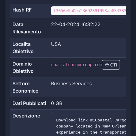
Hash RF
f3656e5b0ea23692691953aa6343339eaf
Data
22-04-2024 16:32:22
Rilevamento
Localita
USA
Obiettivo
Dominio
coastalcargogroup.com
CTI
Obiettivo
Settore
Business Services
Economico
Dati Pubblicati
0 GB
Descrizione
Download link #1Coastal Cargo Co
company located in New Orleans, 
experience in the transportation