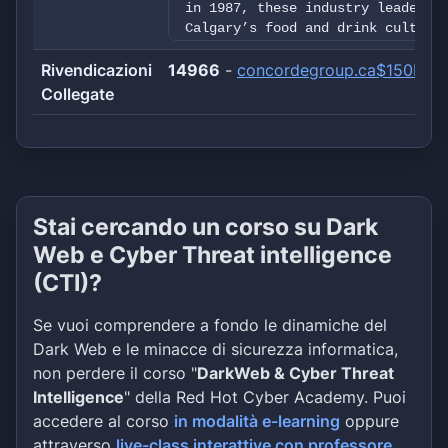
in 1987, these industry leaders 
Calgary’s food and drink culture
hospitality.Website: XXXXwwwXXXX
Rivendicazioni
14966
St SE, Calgary, Alberta, T2G 3R4
-
concordegroup.ca$150M
link #1: XXXX***************XXXX
Collegate
XXXXcactus5dqnqkppa5ayckiyk6dttp
Stai cercando un corso su Dark
Web e Cyber Threat intelligence
(CTI)?
Se vuoi comprendere a fondo le dinamiche del
Dark Web e le minacce di sicurezza informatica,
non perdere il corso "
DarkWeb & Cyber Threat
Intelligence
" della Red Hot Cyber Academy. Puoi
accedere al corso
in modalità e-learning
oppure
attraverso
live-class interattive con professore