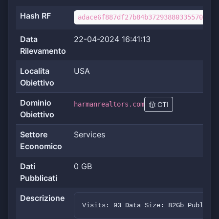
Hash RF
adace6f887df27b84b372938803355702493
Data
22-04-2024 16:41:13
Rilevamento
Localita
USA
Obiettivo
Dominio
harmanrealtors.com
CTI
Obiettivo
Settore
Services
Economico
Dati
0 GB
Pubblicati
Descrizione
Visits: 93 Data Size: 82Gb Publishe