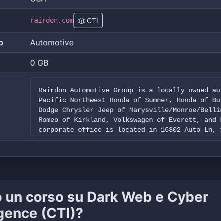
rairdon.com
CTI
o
Automotive
0 GB
Rairdon Automotive Group is a locally owned au
Pacific Northwest Honda of Sumner, Honda of Bu
Dodge Chrysler Jeep of Marysville/Monroe/Belli
Romeo of Kirkland, Volkswagen of Everett, and 
corporate office is located in 16302 Auto Ln, 
and has 152 employees. The total amount of dat
o un corso su Dark Web e Cyber
igence (CTI)?