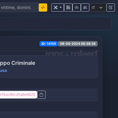
ID: 14155
08-04-2024 08:38:38
ppo Criminale
usa
5f6ac86cd5a8e8029