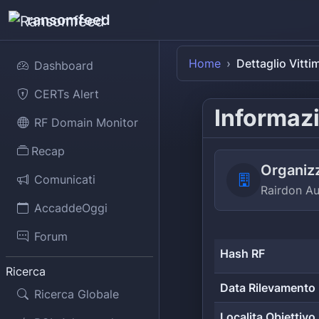
ransomfeed
Home
Dettaglio Vitti
Dashboard
CERTs Alert
Informazi
RF Domain Monitor
Recap
Organiz
Comunicati
Rairdon A
AccaddeOggi
Forum
Hash RF
Ricerca
Data Rilevamento
Ricerca Globale
Localita Obiettivo