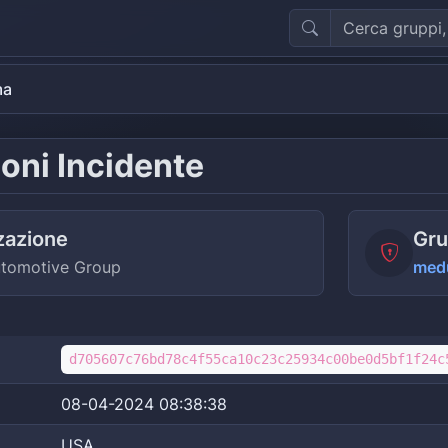
ma
oni Incidente
zazione
Gru
utomotive Group
med
d705607c76bd78c4f55ca10c23c25934c00be0d5bf1f24c
08-04-2024 08:38:38
USA