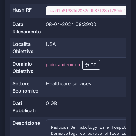
Hash RF
aaa91b81384d2032cdb87f28bf780dc172a6
Data
08-04-2024 08:39:00
Rilevamento
Localita
USA
Obiettivo
Dominio
paducahderm.com
CTI
Obiettivo
Settore
Healthcare services
Economico
Dati
0 GB
Pubblicati
Descrizione
Paducah Dermatology is a hospital &
Dermatology corporate office is loc