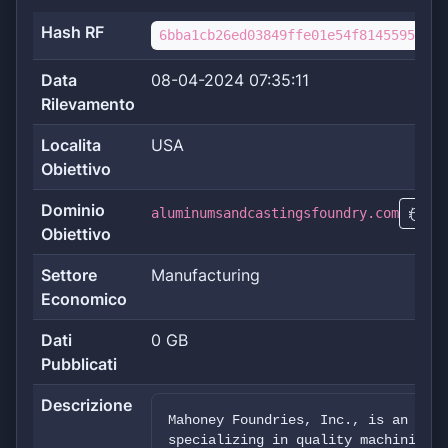
Hash RF
6bba1cb26ed03849ffe01e54f814559505b0
Data
08-04-2024 07:35:11
Rilevamento
Localita
USA
Obiettivo
Dominio
aluminumsandcastingsfoundry.com
CT
Obiettivo
Settore
Manufacturing
Economico
Dati
0 GB
Pubblicati
Descrizione
Mahoney Foundries, Inc., is an alum
specializing in quality machining a