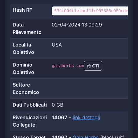
Hash RF
534f004f1efbc111c995385c980cde6691
Data
02-04-2024 13:09:29
Rilevamento
Localita
USA
Obiettivo
Dominio
gaiaherbs.com
CTI
Obiettivo
Settore
Economico
Dati Pubblicati
0 GB
Rivendicazioni
14067
-
link dettagli
Collegate
Stesso Target
14067
-
Gaia Herbs
(blacksuit)